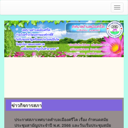
Toggl
naviga
ข่าวกิจการสภา
ประกาศสภาเทศบาลตำบลเมืองศรีไค เรื่อง กำหนดสมัย
ประชุมสามัญประจำปี พ.ศ. 2566 และวันเริ่มประชุมสมัย