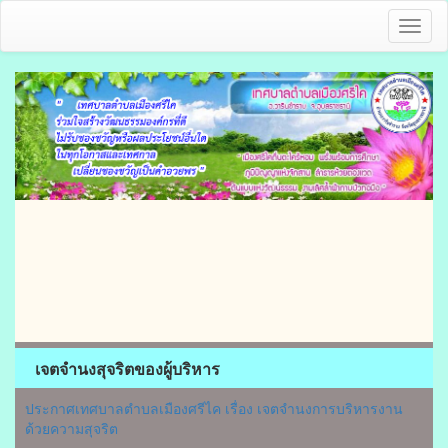
Toggl
naviga
เจตจํานงสุจริตของผู้บริหาร
ประกาศเทศบาลตำบลเมืองศรีไค เรื่อง เจตจำนงการบริหารงาน
ด้วยความสุจริต